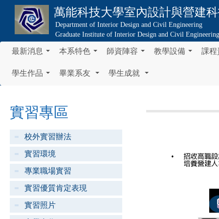
萬能科技大學
室內設計與營建科
Department of Interior Design and Civil Engineering
Graduate Institute of Interior Design and Civil Engineerin
最新消息
本系特色
師資陣容
教學設備
課程
...
...
...
...
學生作品
畢業系友
學生成就
...
...
...
實習專區
校外實習辦法
實習環境
專業職場實習
實習優質肯定表現
實習照片