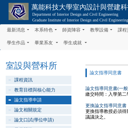
萬能科技大學
室內設計與營建科
Department of Interior Design and Civil Engineering
Graduate Institute of Interior Design and Civil Engineerin
最新消息
本系特色
師資陣容
教學設備
課程
...
...
...
...
學生作品
畢業系友
學生成就
...
...
...
室設與營科所
論文指導同意書
課程資訊
論文指導同意書(一般
教育目標與核心能力
繳交時間：入學第二
論文指導申請
更換論文指導同意書
論文相關規定
更換指導教授必須得
議議決之。
論文口試(學位申請)