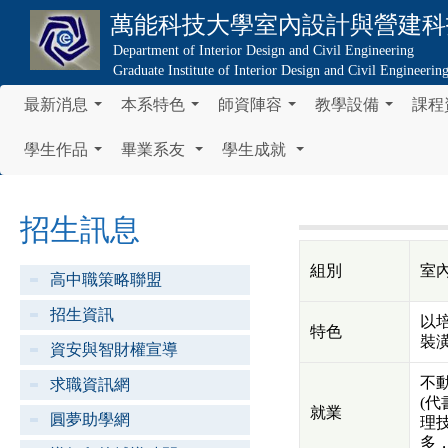
萬能科技大學
室內設計與營建科
Department of Interior Design and Civil Engineering
Graduate Institute of Interior Design and Civil Engineerin
最新消息
本系特色
師資陣容
教學設備
課程
...
...
...
...
學生作品
畢業系友
學生成就
...
...
...
招生訊息
組別
室
高中職策略聯盟
招生資訊
以
特色
裝
資安與智財權宣導
不
求職資訊網
(
就業
圓夢助學網
理
多