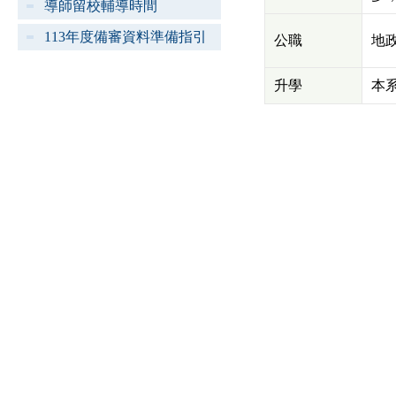
導師留校輔導時間
113年度備審資料準備指引
公職
地
升學
本