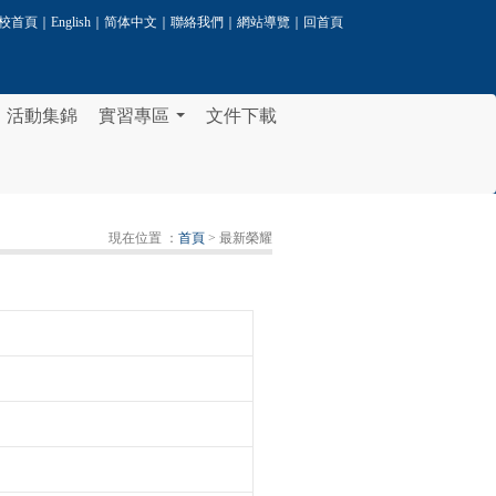
校首頁
｜
English
｜
简体中文
｜
聯絡我們
｜
網站導覽
｜
回首頁
活動集錦
實習專區
文件下載
...
現在位置 ：
首頁
> 最新榮耀