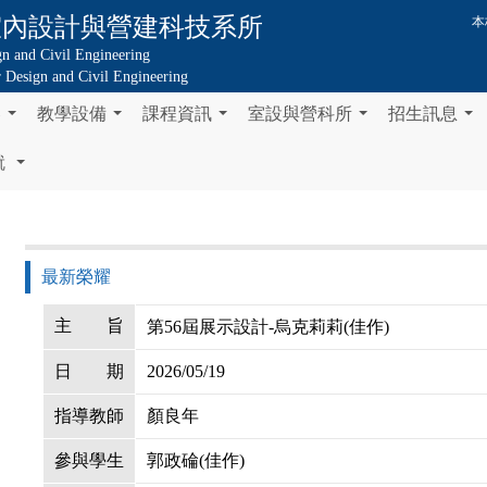
室內設計與營建科技系所
本
gn and Civil Engineering
or Design and Civil Engineering
容
教學設備
課程資訊
室設與營科所
招生訊息
...
...
...
...
...
就
...
最新榮耀
主
旨
第56屆展示設計-烏克莉莉(佳作)
日
期
2026/05/19
指導教師
顏良年
參與學生
郭政碖(佳作)