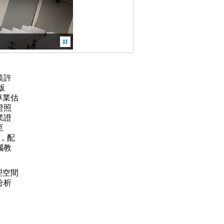
裝許
版
、專業估
證照
業證
至
右，配
腦教
地理空間
分析