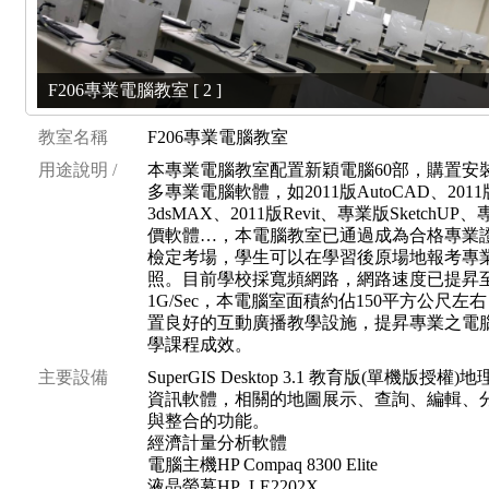
F206專業電腦教室 [ 2 ]
教室名稱
F206專業電腦教室
用途說明 /
本專業電腦教室配置新穎電腦60部，購置安
多專業電腦軟體，如2011版AutoCAD、2011
3dsMAX、2011版Revit、專業版SketchUP
價軟體…，本電腦教室已通過成為合格專業
檢定考場，學生可以在學習後原場地報考專
照。目前學校採寬頻網路，網路速度已提昇
1G/Sec，本電腦室面積約佔150平方公尺左
置良好的互動廣播教學設施，提昇專業之電
學課程成效。
主要設備
SuperGIS Desktop 3.1 教育版(單機版授權)
資訊軟體，相關的地圖展示、查詢、編輯、
與整合的功能。
經濟計量分析軟體
電腦主機HP Compaq 8300 Elite
液晶螢幕HP_LE2202X