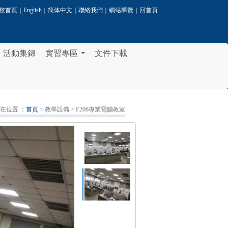
校首頁
｜
English
｜
简体中文
｜
聯絡我們
｜
網站導覽
｜
回首頁
活動集錦
實習專區
文件下載
...
在位置 ：
首頁
> 教學設備
> F206專業電腦教室