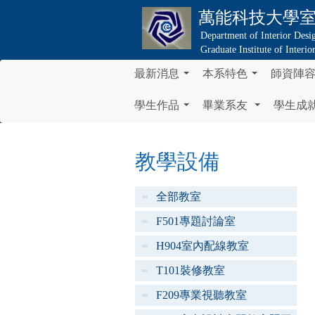
萬能科技大學
Department of Interior Desi
Graduate Institute of Interi
最新消息
本系特色
師資陣
...
...
學生作品
畢業系友
學生成
...
...
教學設備
全部教室
F501專題討論室
H904室內配線教室
T101裝修教室
F209專業視聽教室